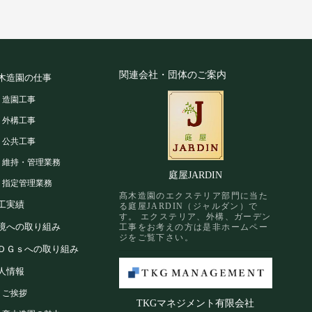
関連会社・団体のご案内
木造園の仕事
造園工事
外構工事
公共工事
維持・管理業務
庭屋JARDIN
指定管理業務
髙木造園のエクステリア部門に当た
工実績
る庭屋JARDIN（ジャルダン）で
す。 エクステリア、外構、ガーデン
境への取り組み
工事をお考えの方は是非ホームペー
ジをご覧下さい。
ＤＧｓへの取り組み
人情報
ご挨拶
TKGマネジメント有限会社