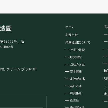
木造園
ホーム
髙
お知らせ
第51002号、滋
髙木造園について
1002号
社長ご挨拶
経営理念
当社のお宝
8番地 グリーンプラザ3F
施
基本情報
環
本社所在地
会社沿革
Ｓ
有資格者
求
受賞歴
資材置き場